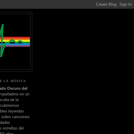
E LA MÚSICA
ado Oscuro del
ompañadme en un
oculta de la
scubriremos
eíbles leyendas
 sobre canciones
idades
 estrellas del
 50 años.