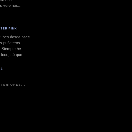
s veremos...
?
STER PINK
 loco desde hace
s puñeteros
. Siempre he
 loco; sé que
IL
TERIORES...