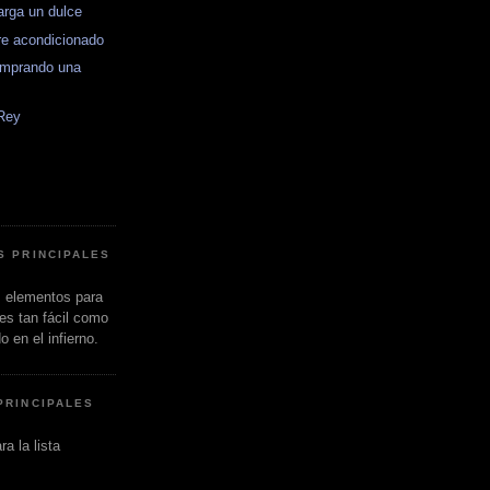
arga un dulce
ire acondicionado
omprando una
 Rey
S PRINCIPALES
s elementos para
 es tan fácil como
 en el infierno.
PRINCIPALES
a la lista