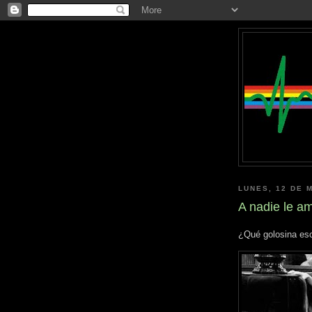
LUNES, 12 DE 
A nadie le a
¿Qué golosina esc