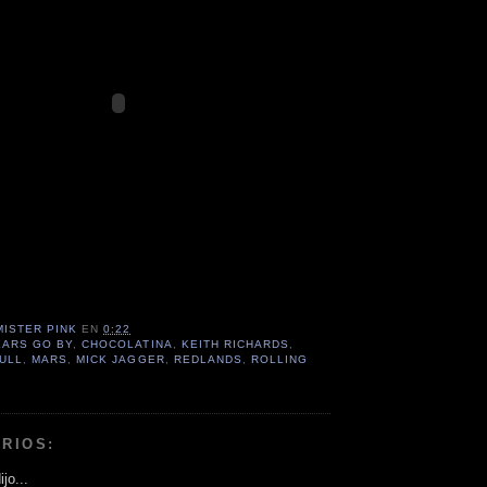
MISTER PINK
EN
0:22
EARS GO BY
,
CHOCOLATINA
,
KEITH RICHARDS
,
FULL
,
MARS
,
MICK JAGGER
,
REDLANDS
,
ROLLING
RIOS:
jo...