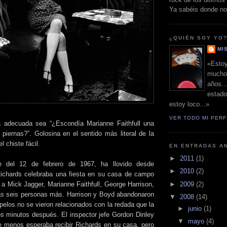
Ya sabéis donde no
¿QUIÉN SOY YO
MI
«Estoy
mucho
años..
estado
estoy loco...»
VER TODO MI PERF
a adecuada sea “¿Escondía Marianne Faithfull una
 piernas?”. Golosina en el sentido más literal de la
l chiste fácil.
EN ENTRADAS AN
►
2011
(1)
e del 12 de febrero de 1967, ha llovido desde
►
2010
(2)
Richards celebraba una fiesta en su casa de campo
 a Mick Jagger, Marianne Faithfull, George Harrison,
►
2009
(2)
as seis personas más. Harrison y Boyd abandonaron
▼
2008
(14)
s pelos no se vieron relacionados con la redada que la
►
junio
(1)
nos minutos después. El inspector jefe Gordon Dinley
▼
mayo
(4)
e menos esperaba recibir Richards en su casa, pero