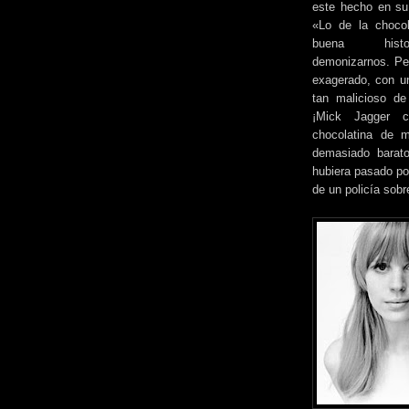
este hecho en su 
«Lo de la chocol
buena hist
demonizarnos. Per
exagerado, con un
tan malicioso d
¡Mick Jagger 
chocolatina de m
demasiado barat
hubiera pasado por
de un policía sobr