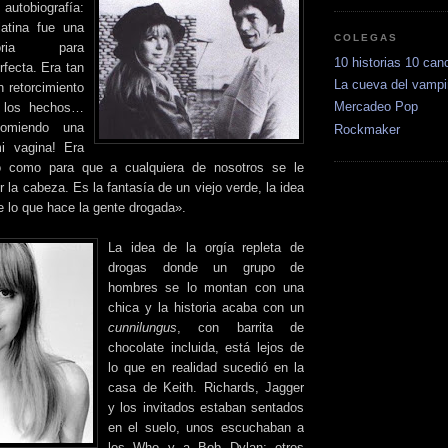
autobiografía:
atina fue una
COLEGAS
oria para
10 historias 10 can
fecta. Era tan
La cueva del vampi
 retorcimiento
Mercadeo Pop
e los hechos…
comiendo una
Rockmaker
i vagina! Era
o como para que a cualquiera de nosotros se le
 la cabeza. Es la fantasía de un viejo verde, la idea
e lo que hace la gente drogada».
La idea de la orgía repleta de
drogas donde un grupo de
hombres se lo montan con una
chica y la historia acaba con un
cunnilungus
, con barrita de
chocolate incluida, está lejos de
lo que en realidad sucedió en la
casa de Keith. Richards, Jagger
y los invitados estaban sentados
en el suelo, unos escuchaban a
los Who y a Bob Dylan; otros