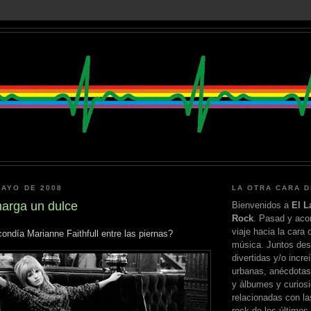
MAYO DE 2008
LA OTRA CARA D
marga un dulce
Bienvenidos a
El L
Rock
. Pasad y ac
viaje hacia la cara 
ondía Marianne Faithfull entre las piernas?
música. Juntos de
divertidas y/o incr
urbanas, anécdotas
y álbumes y curios
relacionadas con las
rock de los últimos