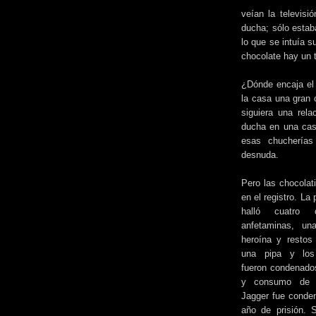
veían la televisi
ducha; sólo estab
lo que se intuía s
chocolate hay un 
¿Dónde encaja el 
la casa una gran 
siguiera una rela
ducha en una casa
esas chucherías
desnuda.
Pero las chocolat
en el registro. La
halló cuatro 
anfetaminas, un
heroína y restos
una pipa y lo
fueron condenado
y consumo de 
Jagger fue conden
año de prisión. 