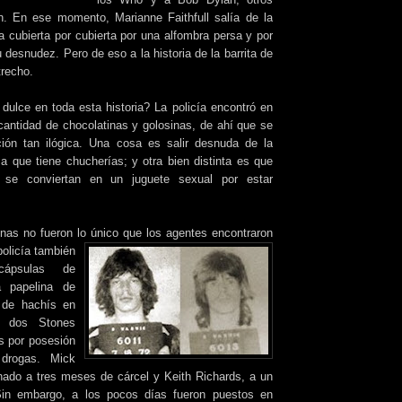
ón. En ese momento, Marianne Faithfull salía de la
a cubierta por cubierta por una alfombra persa y por
u desnudez. Pero de eso a la historia de la barrita de
trecho.
dulce en toda esta historia? La policía encontró en
cantidad de chocolatinas y golosinas, de ahí que se
ción tan ilógica. Una cosa es salir desnuda de la
 que tiene chucherías; y otra bien distinta es que
 se conviertan en un juguete sexual por estar
inas no fueron lo único que los agentes encontraron
 policía también
cápsulas de
a papelina de
 de hachís en
s dos Stones
s por posesión
drogas. Mick
ado a tres meses de cárcel y Keith Richards, a un
Sin embargo, a los pocos días fueron puestos en