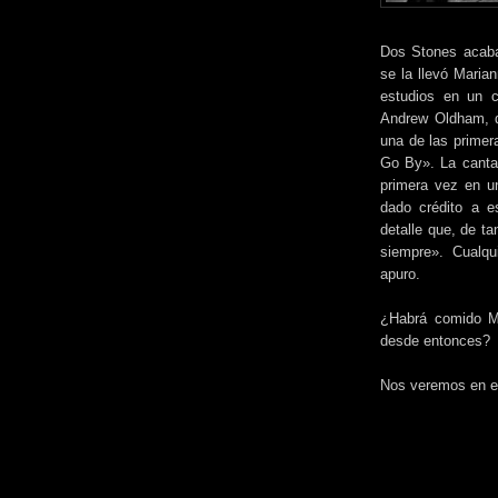
Dos Stones acaba
se la llevó Marian
estudios en un c
Andrew Oldham, q
una de las primer
Go By». La cantan
primera vez en un
dado crédito a e
detalle que, de ta
siempre». Cualqu
apuro.
¿Habrá comido Ma
desde entonces?
Nos veremos en e