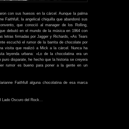
ron con sus huesos en la cárcel. Aunque la palma
ne Faithfull, la angelical chiquilla que abandonó sus
onvento, que conoció al manager de los Rolling,
ue debutó en el mundo de la música en 1964 con
as letras firmadas por Jagger y Richards, «As Tears
te escuchó el rumor de la barrita de chocolate por
a visita que realizó a Mick a la cárcel. Nunca ha
sta leyenda urbana: «Lo de la chocolatina era un
n puro disparate, he hecho que la historia se creyera
ier rumor es bueno para poner a la gente en un
rianne Faithfull alguna chocolatina de esa marca
l Lado Oscuro del Rock…