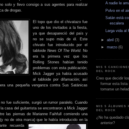
A nadie le am
ino solo y llevo consigo a sus agentes para realizar
sca de drogas.
Polvo en el a
Satán está c
El topo que dio el chivatazo fue
escalera
uno de los invitados a la fiesta,
Larga vida al
ya que desapareció del país y
no se supo más de él. Este
►
abril
(3)
chivato fue introducido por el
►
marzo
(6)
tabloide
News Of The World
. No
era la primera vez que los
Rolling Stones habían tenido
MIS 5 CANCIONE
problemas con esta publicación;
DEL ROCK
Mick Jagger ya había acusado
Creo que decidir lo
al tabloide por difamación; así
formar esta lista
 era una pequeña venganza contra Sus Satánicas
tomarse un helado
o no fue suficiente, surgió un rumor paralelo. Cuando
MIS 5 ÁLBUMES 
n la casa del guitarrista se encontraron a Mick Jagger
DEL ROCK
tre las piernas de Marianne Faihfull comiendo una
¿No ha quedado clar
(y no de otra marca) que le había int
roducido en la
anterior?
ante recuerda